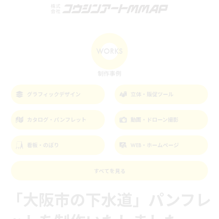
コ
ナ
ン
ビ
テ
ゲ
ン
ー
ツ
シ
WORKS
へ
ョ
ス
ン
キ
に
制作事例
ッ
移
プ
動
グラフィックデザイン
立体・販促ツール
カタログ・パンフレット
動画・ドローン撮影
看板・のぼり
WEB・ホームページ
すべてを
見る
「大阪市の下水道」パンフレ