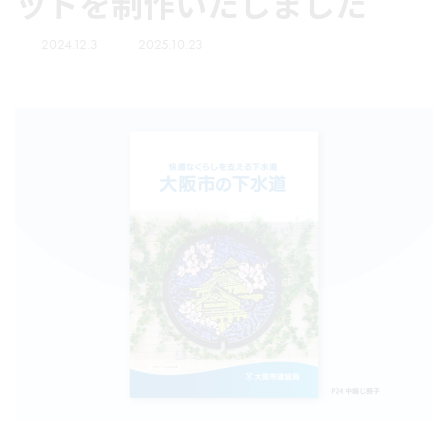
ットを制作いたしました
2024.12.3
2025.10.23
最
終
更
新
日
時
: