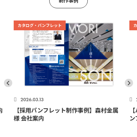
制作事例
ト
カタログ・パンフレット
2025.11.27
ト制作事例】森村金属
【パンフレットデザイン
ンフレット